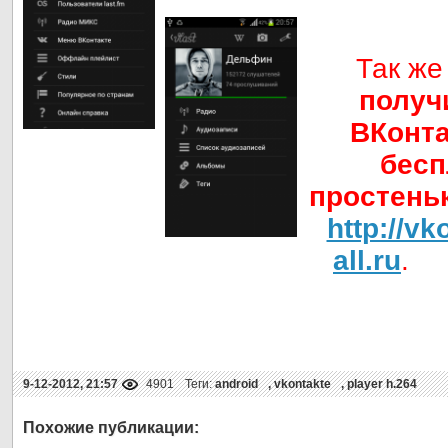
Так же
получ
ВКонта
бесп
простеньк
http://v
all.ru
.
9-12-2012, 21:57
4901
Теги:
android
,
vkontakte
,
player h.264