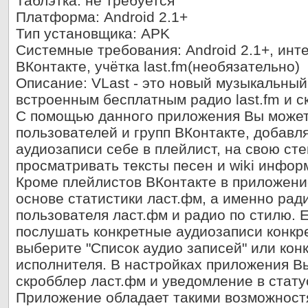
Таблэтка
: не требуется
Платформа
: Android 2.1+
Тип установщика
: APK
Системные требования
: Android 2.1+, ин
ВКонтакте, учётка last.fm(необязательно)
Описание
: VLast - это новый музыкальны
встроенным бесплатным радио last.fm и с
С помощью данного приложения Вы может
пользователей и групп ВКонтакте, добав
аудиозаписи себе в плейлист, на свою сте
просматривать тексты песен и wiki инфор
Кроме плейлистов ВКонтакте в приложени
основе статистики ласт.фм, а именно рад
пользователя ласт.фм и радио по стилю. 
послушать конкретные аудиозаписи конкр
выберите "Список аудио записей" или ко
исполнителя. В настройках приложения В
скробблер ласт.фм и уведомление в стату
Приложение обладает такими возможностя