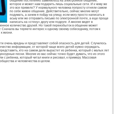
общение постепенно заменилось на электронное общение,
которое и может нам подарить лишь социальные сети. И к чему же
это все привело? У нормального человека попросту отняли самом
по себе живое общение. Действительно, сейчас многие могут
подумать, а зачем я пойду на улицу, если могу просто написать в
аську или же отправить письмо по электронной почте, а еще проще
написать на «стену» другу или подруге. А многие видят в
иченное количество друзей. Но такой переизбыток в общение может
у. Сначала вы теряете интерес к одному своему собеседнику, потом к
 к жизни.
ти очень вредны и представляют собой опасность для детей. Случилось
личество информации, от которой чаще всего детей нужно ограждать.
представить, кто на самом деле вырастет из ребенка, который с малых лет
зурные песни. Многие из вас сейчас точно будет думать, что из этого
и с ребенка, который читал книги и рисовал, к примеру. Массовая
общества и человечества в целом.