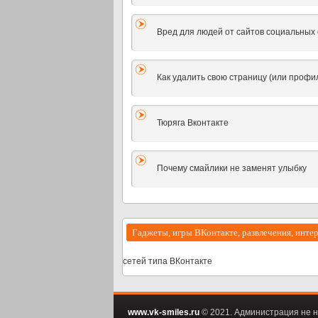
Вред для людей от сайтов социальных
Как удалить свою страницу (или профи
Тюряга Вконтакте
Почему смайлики не заменят улыбку
Гаджеты, игры ВКонтакте, развлечения, инте
сетей типа ВКонтакте
www.vk-smiles.ru
© 2021. Администрация не н