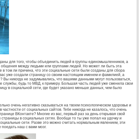
даны для того, чтобы объединить людей в группы единомышленников, а
а общения между людьми или группами людей. Но может ли быть эта
не в том ли причина, что эти социальные сети были созданы для сбора
вас уже создали страницу со своим настоящим именем и фамилией, а
 Вы никогда не задумывались, что вашими данными могут пользоваться,
е службы, будь то МВД, к примеру. Большая часть людей уже сменила свои
ицу в социальной сети, где будет указано меньше данных, чем было
ельно очень негативно сказываться на твоем психологическом здоровье и
в частности от социальных сайтов. Тебе никогда не казалось, что очень
странице ВКонтакте? Многие из вас, первый раз за день открывая свой
 страницы в социальных сетях. Вообще то ты уже попал на удочку и
социальные сети. Разве это можно считать нормальным явлением, эти
 поедать наш с вами мозг.