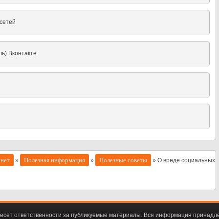
 сетей
ль) Вконтакте
рнет
Полезная информация
Полезные советы
»
»
» О вреде социальных
есет ответственности за публикуемые материалы. Вся информация принадл