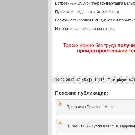
Встроенный DVD-риппер (конвертация целых д
Публикация видео на сайтах и блогах.
Возможность записи DVD дисков с интеракти
Интегрированный проигрыватель.
Так же можно без труда
получи
пройдя простенький тес
10-09-2012, 12:45
11916
Теги:
player h.2
Программа Download Master
ITunes 11.0.2 - русская версия цифров