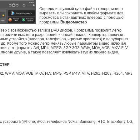
Определив нужный кусок файла теперь можно
вырезать или сохранить в любом формате для
просмотра в стандартных плеерах с помощью
Видеомастер
программы
ртер с возможностью записи DVD дисков.
Программа
позволит легко
ая ролики высокого разрешения и онлайн-видео. Конвертер включает
ьных устройств (плееров,
телефонов
, игровых приставок) и популярных
 и др. Кроме того можно легко менять любые параметры видео, включая
живает форматы AVI, MP4, MPEG, 3GP, 3G2, WMV, MOV, VOB, MKV, FLV,
многие другие, а также позволяет извлекать звук из любого видео.
СТЕР
:
2, WMV, MOV, VOB, MKV, FLV, MPG, PSP, M4V, MTV, H261, H263, H264, MP3
 устройств (
iPhone
, iPod, телефонов Nokia, Samsung, HTC, BlackBerry,
LG
,