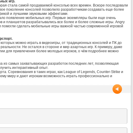
ных игр.
оторая стала самой продаваемой консолью всех времен. Вскоре последовали
Новое поколение консолей позволило разработчикам создавать еще более
фикой и лучшими звуковыми эффектами.
ало появление мобильных игр. Первые экземпляры были еще очень
в и планшетов разрабатывались все более и более сложные игры. Angry
 и помогли сделать мобильные игры важной частью современной игровой
рспорт.
которых можно играть в видеоигры, от традиционных консолей и ПК до
реальности. Не остался в стороне и мир азартных игр. К примеру, даже
гии для привлечения более молодых игроков, о чём подробнее можно
на из самых захватывающих разработок последних лет, позволяющая
олучить интерактивный опыт.
. Соревнования в таких играх, как League of Legends, Counter-Strike и
всему миру и дают игрокам возможность играть профессионально и