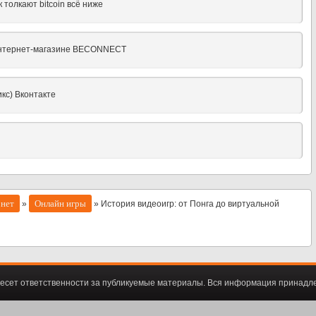
толкают bitcoin всё ниже
интернет-магазине BECONNECT
кс) Вконтакте
рнет
Онлайн игры
»
» История видеоигр: от Понга до виртуальной
есет ответственности за публикуемые материалы. Вся информация принадл