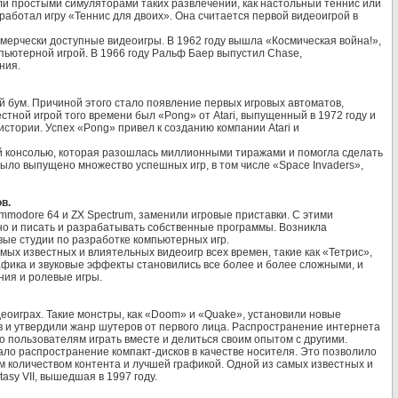
и простыми симуляторами таких развлечений, как настольный теннис или
работал игру «Теннис для двоих». Она считается первой видеоигрой в
мерчески доступные видеоигры. В 1962 году вышла «Космическая война!»,
пьютерной игрой. В 1966 году Ральф Баер выпустил Chase,
ния.
 бум. Причиной этого стало появление первых игровых автоматов,
стной игрой того времени был «Pong» от Atari, выпущенный в 1972 году и
стории. Успех «Pong» привел к созданию компании Atari и
ей консолью, которая разошлась миллионными тиражами и помогла сделать
ло выпущено множество успешных игр, в том числе «Space Invaders»,
в.
mmodore 64 и ZX Spectrum, заменили игровые приставки. С этими
но и писать и разрабатывать собственные программы. Возникла
ые студии по разработке компьютерных игр.
мых известных и влиятельных видеоигр всех времен, такие как «Тетрис»,
рафика и звуковые эффекты становились все более и более сложными, и
ния и ролевые игры.
еоиграх. Такие монстры, как «Doom» и «Quake», установили новые
 и утвердили жанр шутеров от первого лица. Распространение интернета
 пользователям играть вместе и делиться своим опытом с другими.
ло распространение компакт-дисков в качестве носителя. Это позволило
 количеством контента и лучшей графикой. Одной из самых известных и
asy VII, вышедшая в 1997 году.