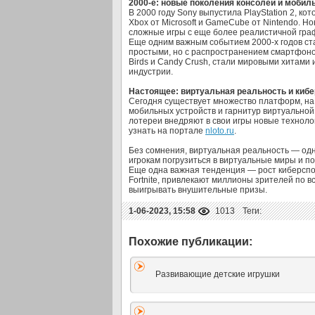
2000-е: новые поколения консолей и мобиль
В 2000 году Sony выпустила PlayStation 2, к
Xbox от Microsoft и GameCube от Nintendo. 
сложные игры с еще более реалистичной гра
Еще одним важным событием 2000-х годов ст
простыми, но с распространением смартфоно
Birds и Candy Crush, стали мировыми хитами
индустрии.
Настоящее: виртуальная реальность и кибе
Сегодня существует множество платформ, на 
мобильных устройств и гарнитур виртуальной 
лотереи внедряют в свои игры новые техноло
узнать на портале
nloto.ru
.
Без сомнения, виртуальная реальность — од
игрокам погрузиться в виртуальные миры и п
Еще одна важная тенденция — рост киберспорта
Fortnite, привлекают миллионы зрителей по 
выигрывать внушительные призы.
1-06-2023, 15:58
1013
Теги:
Развивающие детские игрушки