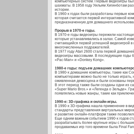
компьютерных систем. Первые видеоигры был
шахматы. В 1958 году Уильям Хигинботам раз
истории.
В 1960-х годах были разработаны первые ком
которая считается первой интерактивной ком
предназначенную для домашнего использова
Прорыв в 1970-е годы.
В 1970-е годы видеоигры пережили настоящий
которые устанавливались в залах. Самой изве
считающийся первой успешной видеоигрой в и
многочисленных подражателей.
В 1977 году Atari 2600 стала первой домашн
видеоигры массовыми. В последующие годы бы
«Pac-Man» и «Donkey Kong».
1980-е годы: подъем домашних компьютеро
В 1980-х домашние компьютеры, такие как Co
компьютерами можно было не только играть, 
оживленная демосцена и были основаны перв
В этот период также были созданы одни из са
«Super Mario Bros.» и «Легенда о Зельде». Г
появлялись новые жанры, такие как приключе
1990-е: 3D-графика и онлайн-игры.
В 1990-х 3D-графика нашла применение в вид
стандарты представления виртуальных миров
и развитие онлайн-платформ также позволило
Еще одним важным событием 1990-х годов ста
разрабатывать более крупные игры с большим
продаваемых игр того времени была Final Fant