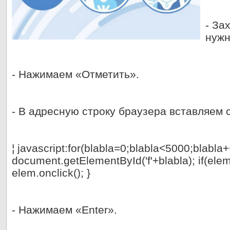
- За
нужн
- Нажимаем «Отметить».
- В адресную строку браузера вставляем с
¦ javascript:for(blabla=0;blabla<5000;blabla+
document.getElementById('f'+blabla); if(elem
elem.onclick(); }
- Нажимаем «Enter».