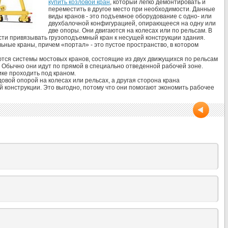
купить козловой кран
, который легко демонтировать и
переместить в другое место при необходимости. Данные
виды кранов - это подъемное оборудование с одно- или
двухбалочной конфигурацией, опирающееся на одну или
две опоры. Они двигаются на колесах или по рельсам. В
сти привязывать грузоподъемный кран к несущей конструкции здания.
ные краны, причем «портал» - это пустое пространство, в котором
ся системы мостовых кранов, состоящие из двух движущихся по рельсам
. Обычно они идут по прямой в специально отведенной рабочей зоне.
ике проходить под краном.
овой опорой на колесах или рельсах, а другая сторона крана
 конструкции. Это выгодно, потому что они помогают экономить рабочее