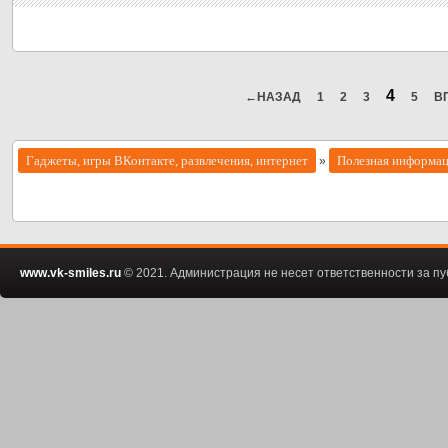
4
←НАЗАД
1
2
3
5
В
Гаджеты, игры ВКонтакте, развлечения, интернет
Полезная информа
»
www.vk-smiles.ru
© 2021. Администрация не несет ответственности за 