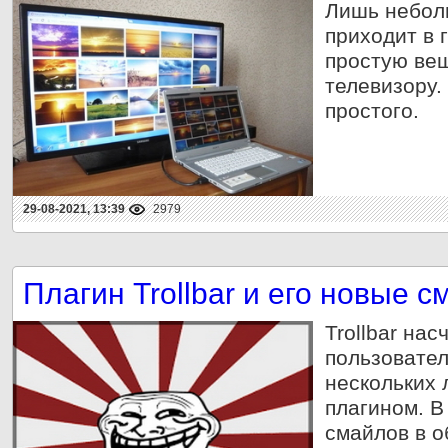
Лишь небол
приходит в 
простую вещ
телевизору.
простого.
29-08-2021, 13:39
2979
Плагин Trollbar и его новые 
Trollbar на
пользовател
нескольких 
плагином. В
смайлов в о