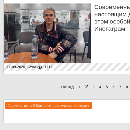
Современны
настоящим д
этом особой
Инстаграм.
11-09-2020, 12:08
1717
2
←НАЗАД
1
3
4
5
6
7
8
Гаджеты, игры ВКонтакте, развлечения, интернет