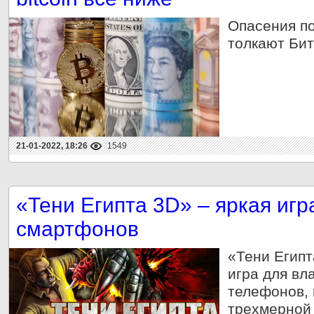
Опасения по
толкают Бит
21-01-2022, 18:26
1549
«Тени Египта 3D» – яркая иг
смартфонов
«Тени Египт
игра для вл
телефонов, 
трехмерной